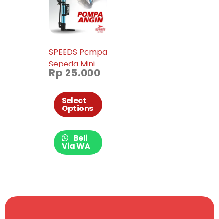
SPEEDS Pompa
Sepeda Mini
Rp
25.000
Bola Basket
Voli Sepak
Pelampung
Select
Options
Inflator Simple
016-05
Beli
Via WA