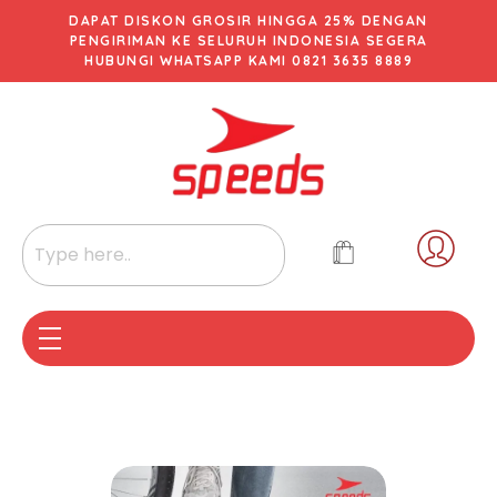
DAPAT DISKON GROSIR HINGGA 25% DENGAN
PENGIRIMAN KE SELURUH INDONESIA SEGERA
HUBUNGI WHATSAPP KAMI 0821 3635 8889