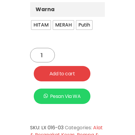
Warna
HITAM
MERAH
Putih
Add to cart
Pesan Via WA
SKU:
LX 016-03
Categories:
Alat
& Perangkat Keras
,
Pompa &