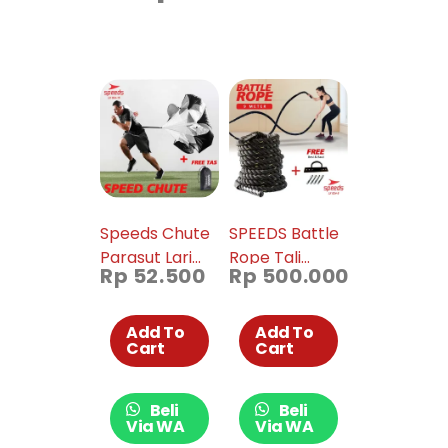
Speeds Chute
SPEEDS Battle
Parasut Lari
Rope Tali
Rp
52.500
Rp
500.000
024-15
Fitness
Battling Ropes
Gym waves
Add To
Add To
Cart
Cart
rope crossfit
mma
muaythai 9
Beli
Beli
Meter 024-5
Via WA
Via WA