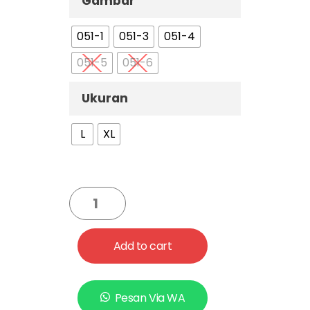
Gambar
051-1
051-3
051-4
051-5
051-6
Ukuran
L
XL
Add to cart
Pesan Via WA