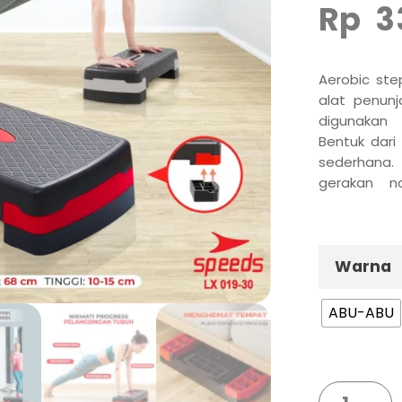
Rp
3
Aerobic ste
alat penunj
digunakan 
Bentuk dari
sederhana.
gerakan n
aerobik.
Warna
ABU-ABU