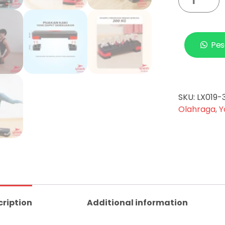
Pes
SKU:
LX019-
Olahraga
,
Y
cription
Additional information