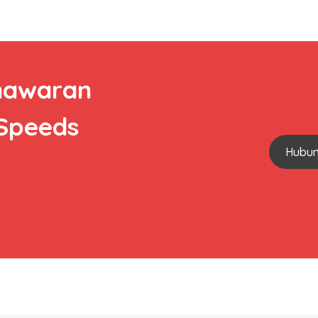
nawaran
 Speeds
Hubun