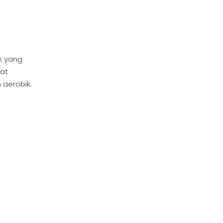
k yang
gat
 aerobik.