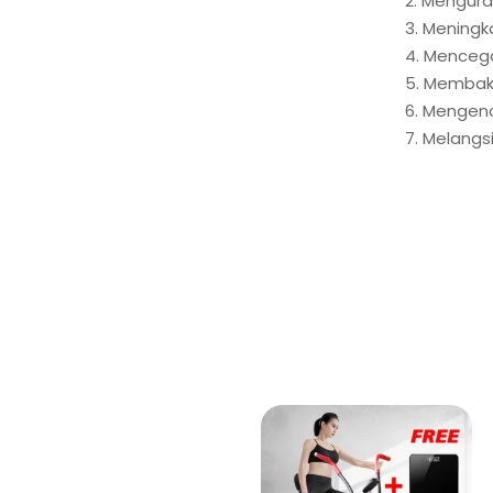
2. Mengura
3. Mening
4. Menceg
5. Membaka
6. Mengen
7. Melang