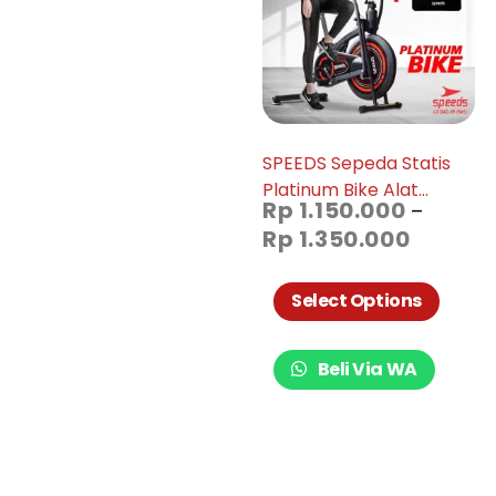
SPEEDS Sepeda Statis
Platinum Bike Alat
Rp
1.150.000
–
Fitness Spinning Bike
Rp
1.350.000
Sepeda Fitness Untuk Di
Rumah 042-19
Select Options
Beli Via WA