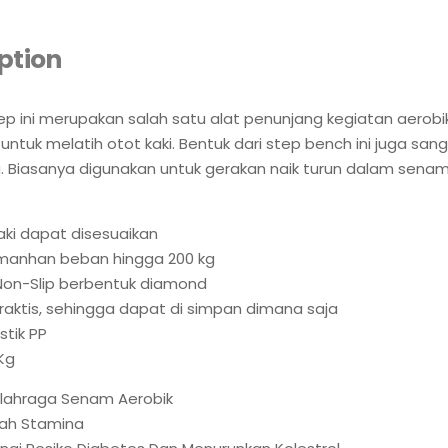
ption
ep ini merupakan salah satu alat penunjang kegiatan aerobi
untuk melatih otot kaki. Bentuk dari step bench ini juga san
 Biasanya digunakan untuk gerakan naik turun dalam senam
kaki dapat disesuaikan
anhan beban hingga 200 kg
Non-Slip berbentuk diamond
raktis, sehingga dapat di simpan dimana saja
stik PP
 Kg
lahraga Senam Aerobik
ah Stamina