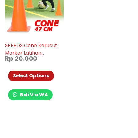
SPEEDS Cone Kerucut
Marker Latihan
Rp
20.000
Olahraga Futsal Skate
Sepak Bola 47Cm 006-
04
Select Options
Beli Via WA