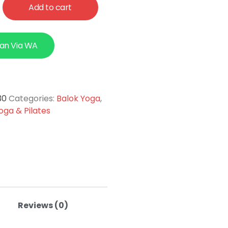
Add to cart
an Via WA
30
Categories:
Balok Yoga
,
oga & Pilates
Reviews (0)