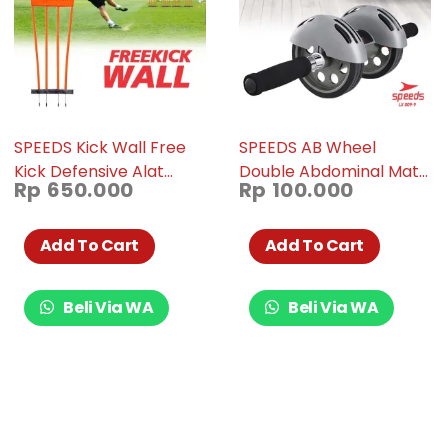
SPEEDS Kick Wall Free
SPEEDS AB Wheel
Kick Defensive Alat
Double Abdominal Mat
Rp
650.000
Rp
100.000
Latihan Sepakbola
Dual Roller Fitness
Original Import Pop Up
Training Gym & Work
Free Kick 006-10
Out Home Original 009-
Add To Cart
Add To Cart
09
Beli Via WA
Beli Via WA