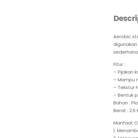
Descri
Aerobic st
digunakan 
sederhana.
Fitur :
– Pijakan 
– Mampu m
– Tekstur 
– Bentuk p
Bahan : Pla
Berat : 2.6
Manfaat O
1. Menamb