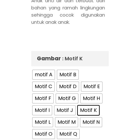
Anak anti air dan terbuat dari
bahan yang ramah lingkungan
sehingga cocok digunakan
untuk anak anak.
Gambar
: Motif K
motif A
Motif B
Motif C
Motif D
Motif E
Motif F
Motif G
Motif H
Motif I
Motif J
Motif K
Motif L
Motif M
Motif N
Motif O
Motif Q