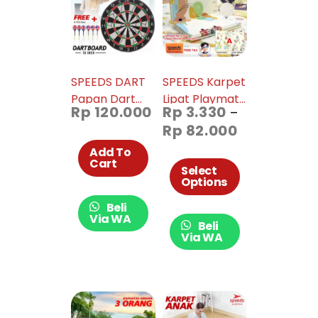
SPEEDS DART
SPEEDS Karpet
Papan Dart
Lipat Playmat
Rp
120.000
Rp
3.330
–
Board Game
Bayi Karpet
Rp
82.000
Pro Panahan
85x180cm
Dinding 18 inch
9mm 027-25
Add To
Cart
004-04
Select
Options
Beli
Via WA
Beli
Via WA