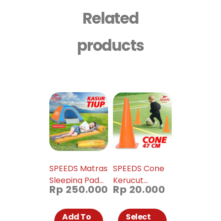
Related
products
SPEEDS Matras
SPEEDS Cone
Sleeping Pad
Kerucut
Rp
250.000
Rp
20.000
Portable
Marker Latihan
Outdoor
Olahraga
Waterproof
Futsal Skate
Add To
Select