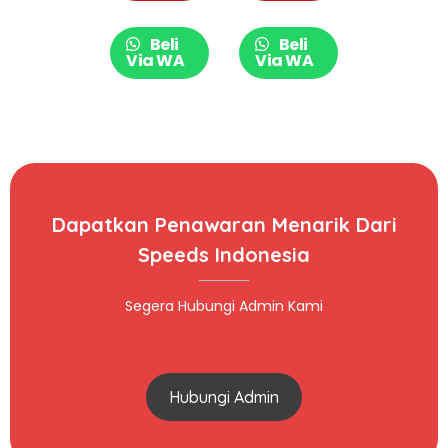
Training 037-6
KG 014-08
Beli
Beli
Via WA
Via WA
Dapatkan Penawaran Menarik Dari
Speeds Indonesia
Segera Hubungi Admin Kami
Hubungi Admin