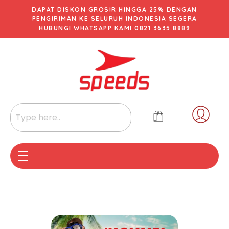
DAPAT DISKON GROSIR HINGGA 25% DENGAN
PENGIRIMAN KE SELURUH INDONESIA SEGERA
HUBUNGI WHATSAPP KAMI 0821 3635 8889