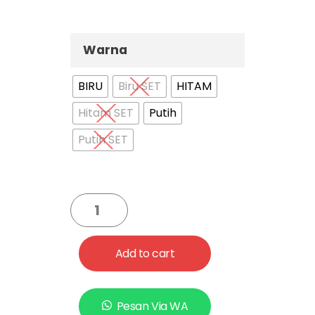
Warna
BIRU
Biru SET
HITAM
Hitam SET
Putih
Putih SET
Add to cart
Pesan Via WA