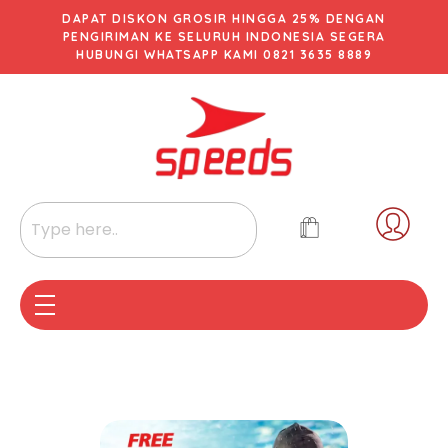
DAPAT DISKON GROSIR HINGGA 25% DENGAN
PENGIRIMAN KE SELURUH INDONESIA SEGERA
HUBUNGI WHATSAPP KAMI 0821 3635 8889