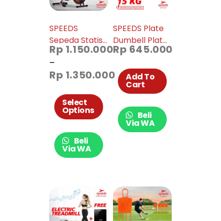
SPEEDS
SPEEDS Plate
Sepeda Statis
Dumbell Plate
Rp
1.150.000
Rp
645.000
Platinum Bike
Barbel 15 kg
–
Alat Fitness
Diameter 5cm
Rp
1.350.000
Spinning Bike
014-33
Add To
Cart
Sepeda Fitness
Untuk Di
Select
Options
Rumah 042-19
Beli
Via WA
Beli
Via WA