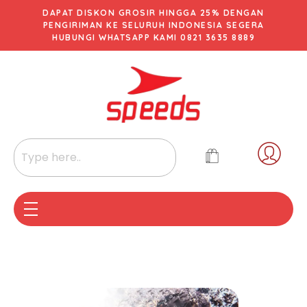
DAPAT DISKON GROSIR HINGGA 25% DENGAN
PENGIRIMAN KE SELURUH INDONESIA SEGERA
HUBUNGI WHATSAPP KAMI 0821 3635 8889