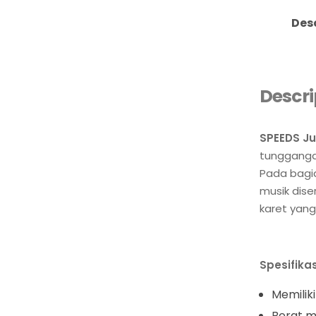
Des
Descri
SPEEDS Ju
tunggangan
Pada bagia
musik dise
karet yang
Spesifikas
Memiliki
Berat m