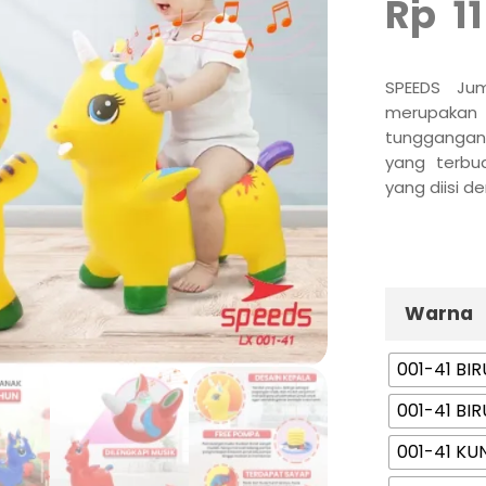
Rp
1
SPEEDS Ju
merupak
tunggangan 
yang terbu
yang diisi d
Warna
001-41 BIR
001-41 BI
001-41 KU