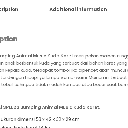
cription
Additional information
ption
mping Animal Music Kuda Karet
merupakan mainan tung
 anak berbentuk kuda yang terbuat dari bahan karet yang 
n kepala kuda, terdapat tombol jika dipencet akan muncul 
rtai dengan hidupnya lampu warna-warni. Mainan ini terbuat
 tebal, sehingga tidak mudah kempes atau bocor saat berm
i
SPEEDS Jumping Animal Music Kuda Karet
:
 ukuran dimensi 53 x 42 x 32 x 29 cm
ainan kuda karet 14 kg