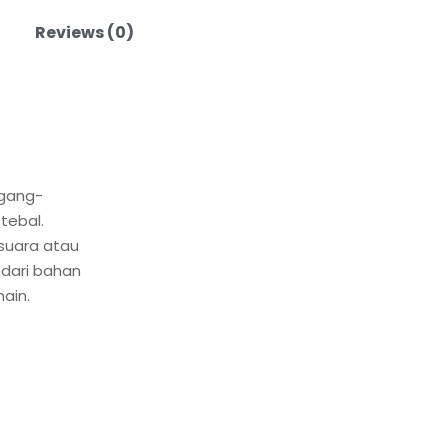
Reviews (0)
gang-
tebal.
suara atau
 dari bahan
ain.