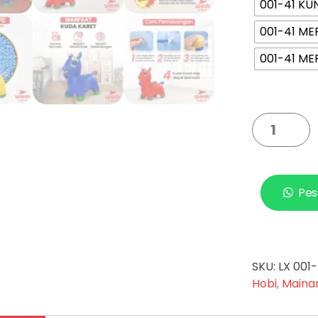
001-41 KU
001-41 ME
001-41 M
Pes
SKU:
LX 001-
Hobi
,
Maina