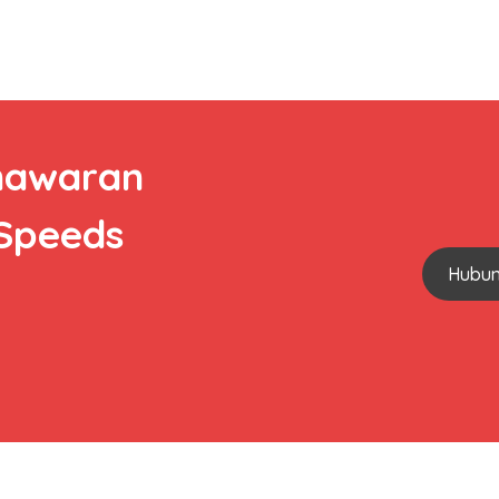
nawaran
 Speeds
Hubun