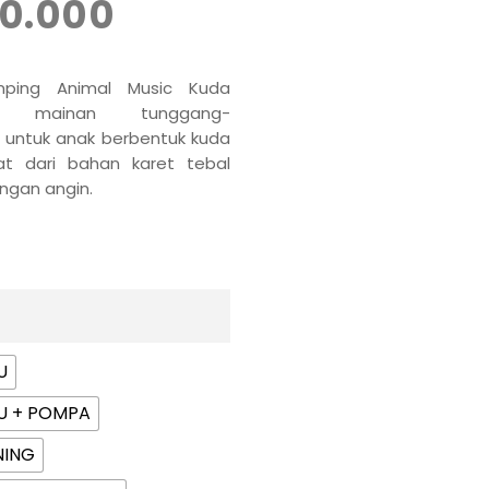
10.000
mping Animal Music Kuda
an mainan tunggang-
untuk anak berbentuk kuda
at dari bahan karet tebal
engan angin.
U
RU + POMPA
NING