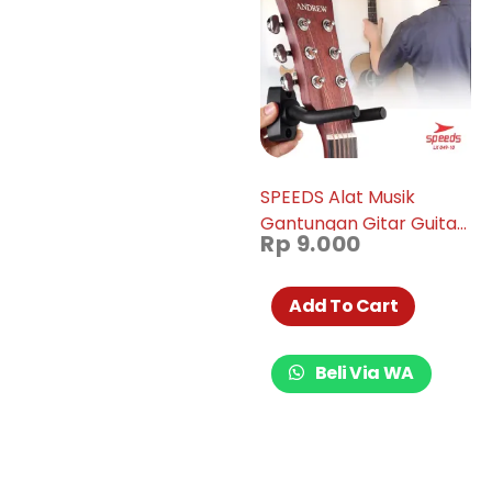
SPEEDS Alat Musik
Gantungan Gitar Guitar
Rp
9.000
Hook, Bass, Elektrik,
Klasik Praktis Tempel
Dinding 049-10
Add To Cart
Beli Via WA