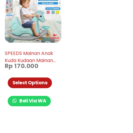
SPEEDS Mainan Anak
Kuda Kudaan Mainan
Rp
170.000
Kuda Rocking Horse
Mainan Anak Jungkat
Jungkit 001-M1001
Select Options
Beli Via WA