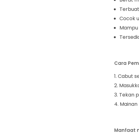
Terbuat
Cocok u
Mampu 
Tersedi
Cara Pem
Cabut s
Masukka
Tekan p
Mainan 
Manfaat m