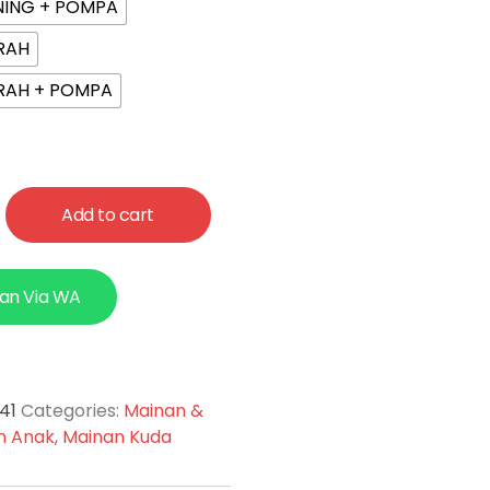
NING + POMPA
RAH
ERAH + POMPA
Add to cart
an Via WA
41
Categories:
Mainan &
n Anak
,
Mainan Kuda