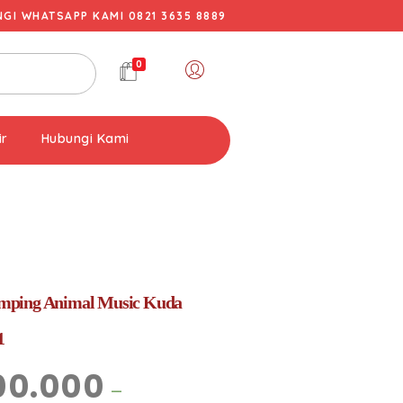
I WHATSAPP KAMI 0821 3635 8889
0
ir
Hubungi Kami
ping Animal Music Kuda
1
00.000
–