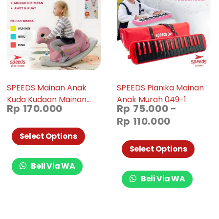
SPEEDS Mainan Anak
SPEEDS Pianika Mainan
Kuda Kudaan Mainan
Anak Murah 049-1
Rp
170.000
Rp
75.000
–
Kuda Rocking Horse
Rp
110.000
Mainan Anak Jungkat
Jungkit 001-M1003
Select Options
Select Options
Beli Via WA
Beli Via WA