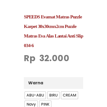
SPEEDS Evamat Matras Puzzle
Karpet 30x30cmx2cm Puzzle
Matras Eva Alas Lantai Anti Slip
034-6
Rp
32.000
Warna
ABU-ABU
BIRU
CREAM
Navy
PINK