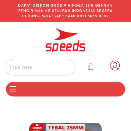
DAPAT DISKON GROSIR HINGGA 25% DENGAN
PENGIRIMAN KE SELURUH INDONESIA SEGERA
HUBUNGI WHATSAPP KAMI 0821 3635 8889