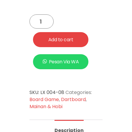
fokus dalam memainkan
permainan ini sekilas jika dilihat
merupakan permainan yang
mudah namun setelah
mencoba anda akan
merasakan betapa fokus nya
Add to cart
permainan ini
Pesan Via WA
SKU:
LX 004-08
Categories:
Board Game
,
Dartboard
,
Mainan & Hobi
Description