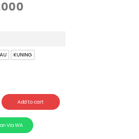
.000
JAU
KUNING
Add to cart
an Via WA