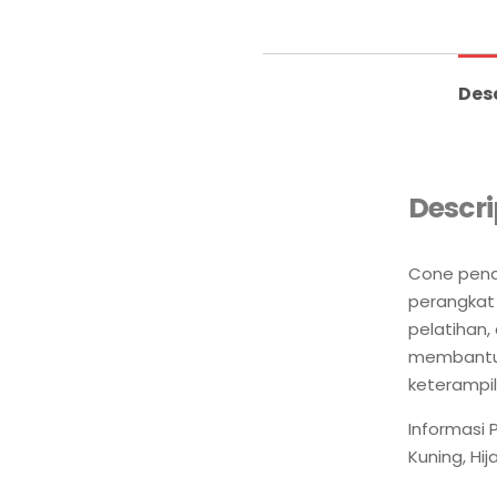
Des
Descri
Cone pena
perangkat 
pelatihan, 
membantu 
keterampil
Informasi P
Kuning, Hij