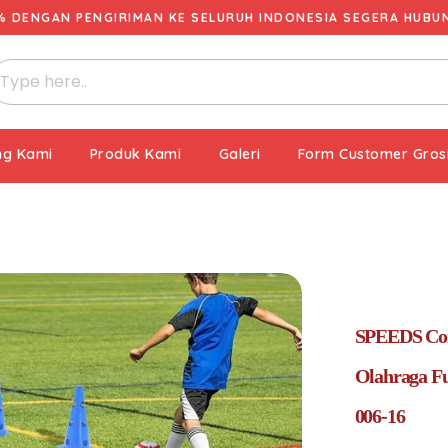
% DENGAN PENGIRIMAN KE SELURUH INDONESIA SEGERA HUBUNG
ng Kami
Produk Kami
Galeri
Form Customer Gros
SPEEDS Con
Olahraga Fu
006-16