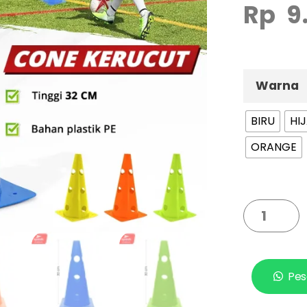
Rp
9
Warna
BIRU
HI
ORANGE
Pes