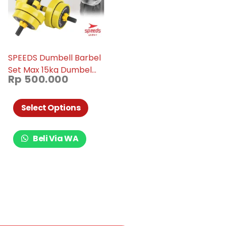
SPEEDS Dumbell Barbel
Set Max 15kg Dumbel
Rp
500.000
Dumble Alat Fitness 2
Pcs 014-01
Select Options
Beli Via WA