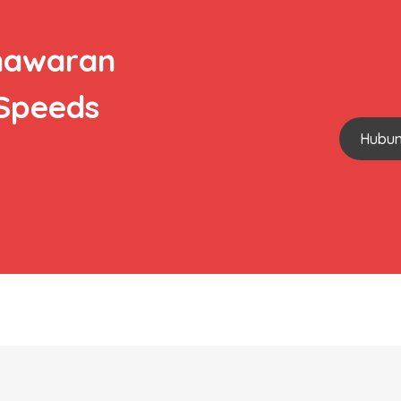
nawaran
 Speeds
Hubun