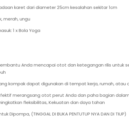
adaan karet dari diameter 25cm kesalahan sekitar 1cm
k, merah, ungu
asuk: 1 x Bola Yoga
embantu Anda mencapai otot dan ketegangan rilis untuk se
buh
ang kompak dapat digunakan di tempat kerja, rumah, atau 
efektif merangsang otot perut Anda dan paha bagian dalam
ngkatkan fleksibilitas, Kekuatan dan daya tahan
tuk Dipompa, (TINGGAL DI BUKA PENTUTUP NYA DAN DI TIUP)