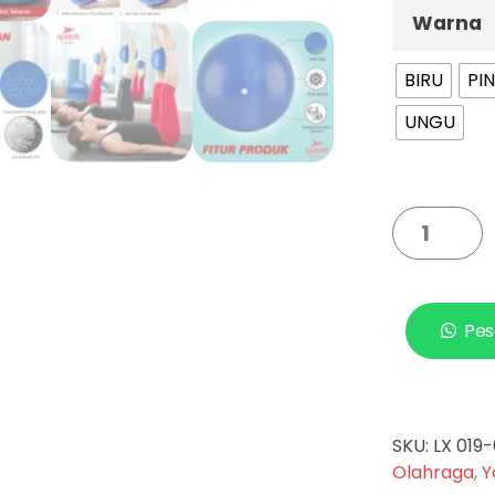
Warna
BIRU
PI
UNGU
Pes
SKU:
LX 019
Olahraga
,
Y