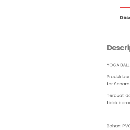
Des
Descri
YOGA BALL
Produk berk
for Senam 
Terbuat da
tidak bera
Bahan: PVC