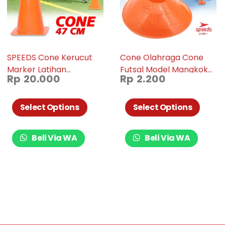
SPEEDS Cone Kerucut
Cone Olahraga Cone
Marker Latihan
Futsal Model Mangkok
Rp
20.000
Rp
2.200
Olahraga Futsal Skate
005-01
Sepak Bola 47Cm 006-
04
Select Options
Select Options
Beli Via WA
Beli Via WA