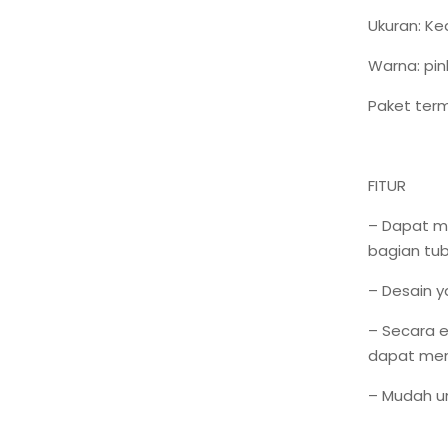
Ukuran: Ke
Warna: pin
Paket term
FITUR
– Dapat m
bagian tu
– Desain y
– Secara 
dapat meni
– Mudah un