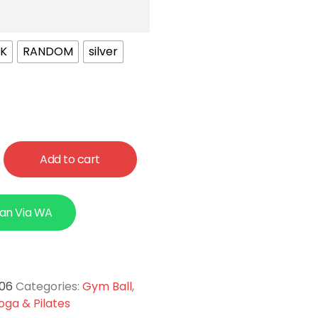
NK
RANDOM
silver
Add to cart
an Via WA
-06
Categories:
Gym Ball
,
oga & Pilates