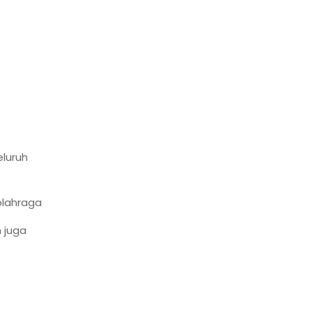
luruh
olahraga
 juga