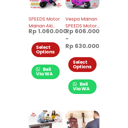
SPEEDS Motor
Vespa Mainan
Mainan Aki
SPEEDS Motor
Rp
1.060.000
Rp
606.000
Skuter Toys
Elektrik Aki Mini
–
Motorcycle
Scooter Accu
Rp
630.000
Moge Anak
Piagio PMB
Select
Options
Honda PCX
Vintage
PMB Original
Licensed M788
Select
Options
Sepeda M988
Beli
Via WA
Beli
Via WA