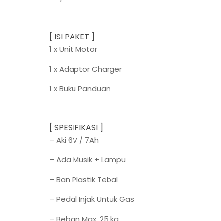
[ ISI PAKET ]
1 x Unit Motor
1 x Adaptor Charger
1 x Buku Panduan
[ SPESIFIKASI ]
– Aki 6V / 7Ah
– Ada Musik + Lampu
– Ban Plastik Tebal
– Pedal Injak Untuk Gas
– Beban Max. 25 kg