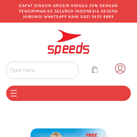
DAPAT DISKON GROSIR HINGGA 25% DENGAN
PENGIRIMAN KE SELURUH INDONESIA SEGERA
HUBUNGI WHATSAPP KAMI 0821 3635 8889