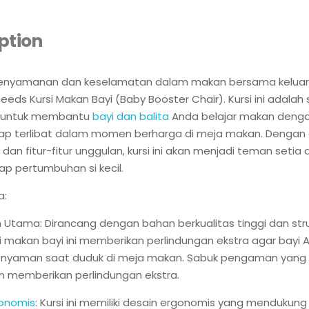
ption
kenyamanan dan keselamatan dalam makan bersama kelua
eds Kursi Makan Bayi (Baby Booster Chair). Kursi ini adalah s
 untuk membantu
bayi dan balita
Anda belajar makan denga
tap terlibat dalam momen berharga di meja makan. Dengan 
dan fitur-fitur unggulan, kursi ini akan menjadi teman setia
ap pertumbuhan si kecil.
a:
tama: Dirancang dengan bahan berkualitas tinggi dan str
si makan bayi ini memberikan perlindungan ekstra agar bayi
nyaman saat duduk di meja makan. Sabuk pengaman yang
n memberikan perlindungan ekstra.
onomis
: Kursi ini memiliki desain ergonomis yang mendukung