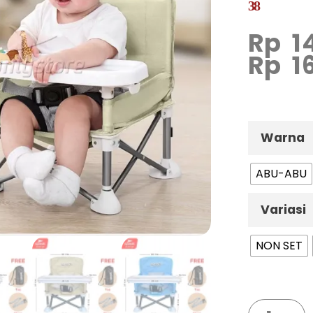
38
Rp
1
Rp
1
Warna
ABU-ABU
Variasi
NON SET