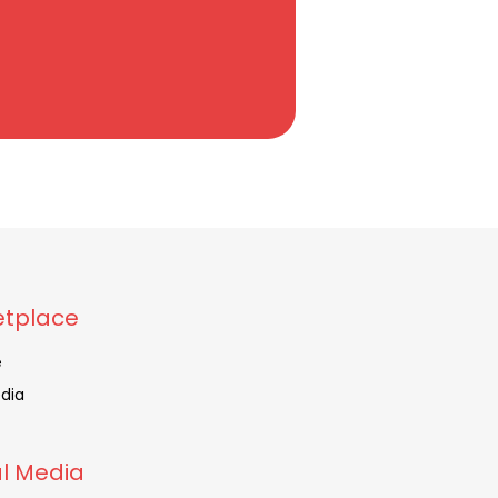
tplace
e
dia
al Media