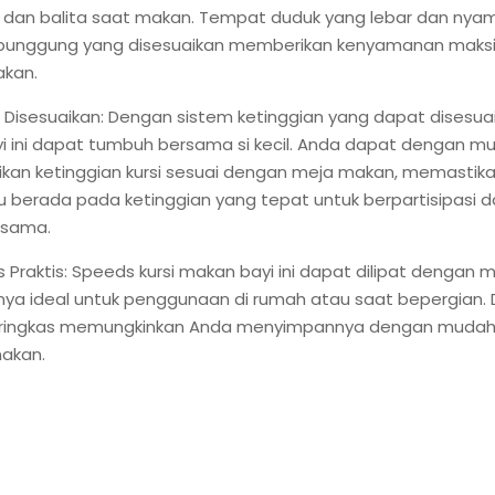
 dan balita saat makan. Tempat duduk yang lebar dan nya
punggung yang disesuaikan memberikan kenyamanan maks
kan.
 Disesuaikan: Dengan sistem ketinggian yang dapat disesuaik
i ini dapat tumbuh bersama si kecil. Anda dapat dengan m
kan ketinggian kursi sesuai dengan meja makan, memastika
u berada pada ketinggian yang tepat untuk berpartisipasi 
rsama.
as Praktis: Speeds kursi makan bayi ini dapat dilipat dengan 
a ideal untuk penggunaan di rumah atau saat bepergian. 
g ringkas memungkinkan Anda menyimpannya dengan mudah 
nakan.