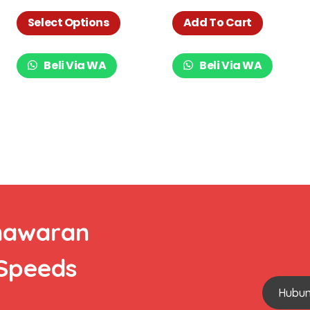
Bangku Anak Multifungsi
031-31
Select Options
Add To Cart
Beli Via WA
Beli Via WA
nawaran
 Speeds
Hubun