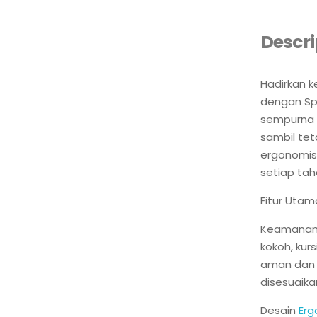
Descri
Hadirkan 
dengan Spe
sempurna
sambil te
ergonomis 
setiap tah
Fitur Utam
Keamanan U
kokoh, kur
aman dan 
disesuaika
Desain
Erg