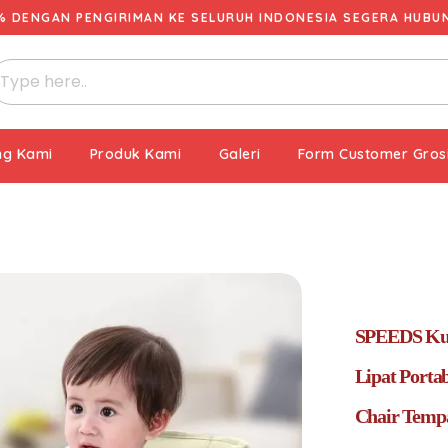
% DENGAN PENGIRIMAN KE SELURUH INDONESIA SEGERA HUBUNG
ng Kami
Produk Kami
Galeri
Form Customer Gros
SPEEDS Kur
Lipat Porta
Chair Temp