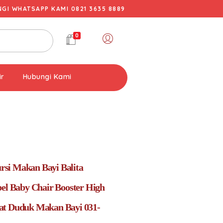
I WHATSAPP KAMI 0821 3635 8889
0
ir
Hubungi Kami
si Makan Bayi Balita
bel Baby Chair Booster High
at Duduk Makan Bayi 031-