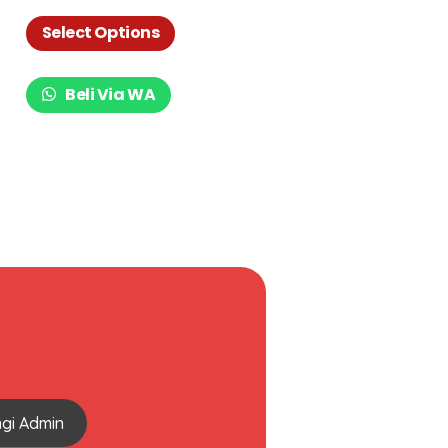
Minimalis 207-8-9
Select Options
Beli Via WA
gi Admin