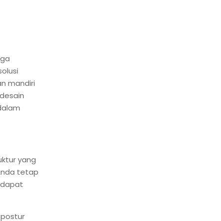
rga
olusi
n mandiri
desain
 dalam
uktur yang
 Anda tetap
 dapat
 postur