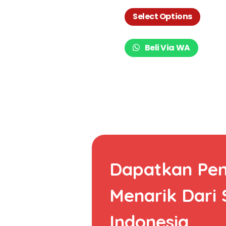
Sekolah Set Meja Belajar
dan Kursi 031-21-22
Select Options
Beli Via WA
Dapatkan Pe
Menarik Dari
Indonesia