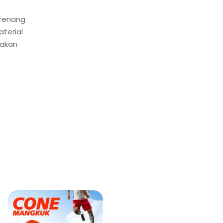
erenang
terial
nakan