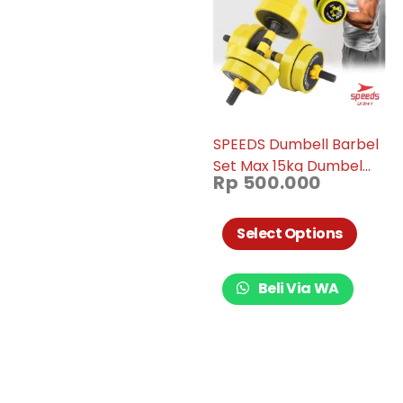
SPEEDS Dumbell Barbel
Set Max 15kg Dumbel
Rp
500.000
Dumble Alat Fitness 2
Pcs 014-01
Select Options
Beli Via WA