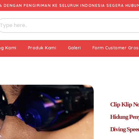
% DENGAN PENGIRIMAN KE SELURUH INDONESIA SEGERA HUBUNG
ng Kami
Produk Kami
Galeri
Form Customer Gros
Clip Klip N
Hidung Pen
Diving Spee