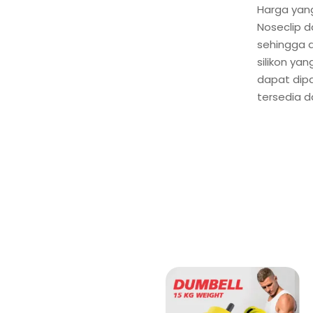
Harga yang
Noseclip 
sehingga d
silikon ya
dapat dip
tersedia d