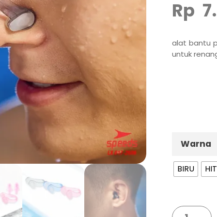
Rp
7
alat bantu 
untuk renan
Warna
BIRU
HI