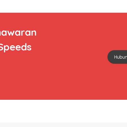
nawaran
 Speeds
Hubun