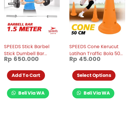
SPEEDS Stick Barbel
SPEEDS Cone Kerucut
Stick Dumbell Bar
Latihan Traffic Bola 50
Rp
650.000
Rp
45.000
Straight Olympic 150cm
cm 006-09
014-46
Add To Cart
Select Options
Beli Via WA
Beli Via WA