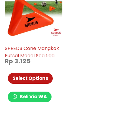
SPEEDS Cone Mangkok
Futsal Model Segitiga
Rp
3.125
005-05
Select Options
Beli Via WA