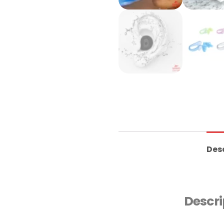
Des
Descri