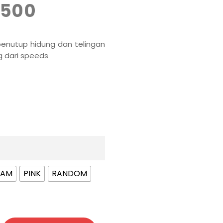
.500
penutup hidung dan telingan
g dari speeds
TAM
PINK
RANDOM