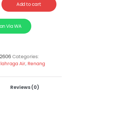
Add to cart
an Via WA
-2606
Categories:
lahraga Air
,
Renang
Reviews (0)