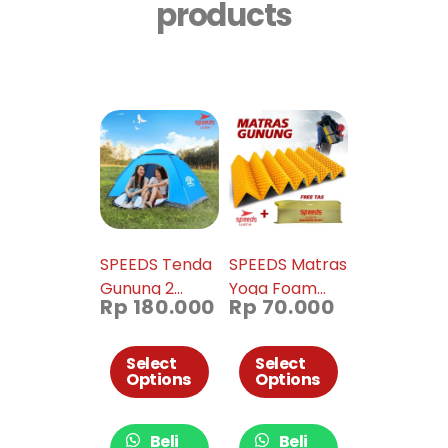
products
SPEEDS Tenda
SPEEDS Matras
Gunung 2
Yoga Foam
Rp
180.000
Rp
70.000
Orang Tenda
XPE 15mm
Otomatis
Matras Lipat
Outdoor
Foam Hiking
Select
Select
Options
Options
Indoor 018-6
Matras Double
Side 027-18
Beli
Beli