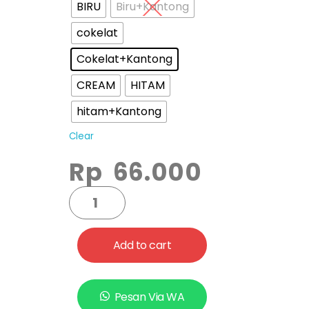
BIRU
Biru+Kantong
cokelat
Cokelat+Kantong
CREAM
HITAM
hitam+Kantong
Clear
Rp
66.000
Add to cart
Pesan Via WA